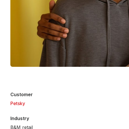
Customer
Petsky
Industry
B&M retail