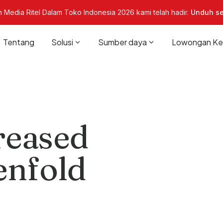
 Media Ritel Dalam Toko Indonesia 2026 kami telah hadir.
Unduh se
Tentang
Solusi
Sumber daya
Lowongan Ker
reased
enfold