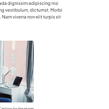
uada dignissim adipiscing nisi
ing vestibulum, dictumst. Morbi
am viverra non elit turpis sit
Caption for the image