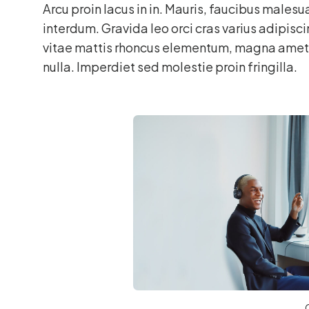
Arcu proin lacus in in. Mauris, faucibus males
interdum. Gravida leo orci cras varius adipisc
vitae mattis rhoncus elementum, magna amet. N
nulla. Imperdiet sed molestie proin fringilla.