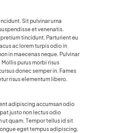
incidunt. Sit pulvinar urna
c suspendisse et venenatis.
pretium tincidunt. Parturient eu
cus ac lorem turpis odio in
 non in maecenas neque. Pulvinar
Mollis purus morbi risus
 cursus donec semper in. Fames
tetur risus elementum libero.
urient adipiscing accumsan odio
pat justo non lectus odio
h ut quam. Tempor tellus id sit
congue eget tempus adipiscing.