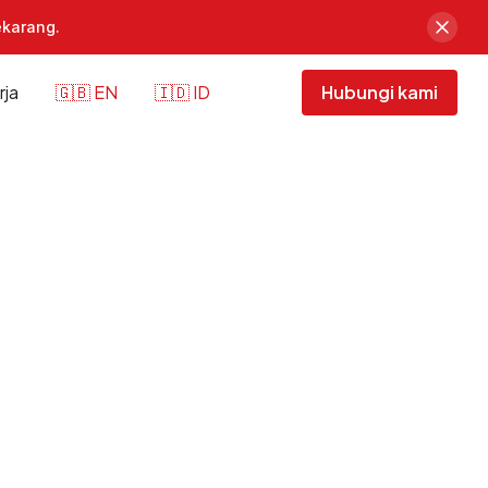
karang.
ja
🇬🇧 EN
🇮🇩 ID
Hubungi kami