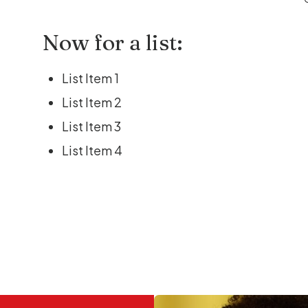
Now for a list:
List Item 1
List Item 2
List Item 3
List Item 4