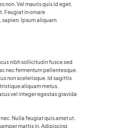
s non. Vel mauris quis id eget.
 Feugiat in ornare
, sapien. Ipsum aliquam
cus nibh sollicitudin fusce sed
 ac nec fermentum pellentesque.
us non scelerisque. Id sagittis
 tristique aliquam metus,
lacus vel integer egestas gravida
ec. Nulla feugiat quis amet ut.
emper mattis in. Adipiscing