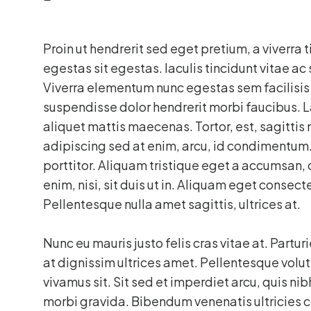
Proin ut hendrerit sed eget pretium, a viverra t
egestas sit egestas. Iaculis tincidunt vitae a
Viverra elementum nunc egestas sem facilisis 
suspendisse dolor hendrerit morbi faucibus. La
aliquet mattis maecenas. Tortor, est, sagittis
adipiscing sed at enim, arcu, id condimentum. 
porttitor. Aliquam tristique eget a accumsan,
enim, nisi, sit duis ut in. Aliquam eget consec
Pellentesque nulla amet sagittis, ultrices at.
Nunc eu mauris justo felis cras vitae at. Part
at dignissim ultrices amet. Pellentesque volut
vivamus sit. Sit sed et imperdiet arcu, quis nib
morbi gravida. Bibendum venenatis ultricies 