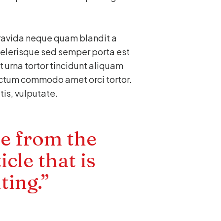
 Gravida neque quam blandit a
scelerisque sed semper porta est
it urna tortor tincidunt aliquam
dictum commodo amet orci tortor.
tis, vulputate.
te from the
icle that is
ting.”