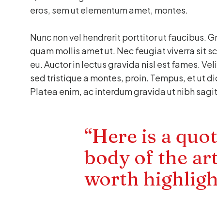
eros, sem ut elementum amet, montes.
Nunc non vel hendrerit porttitor ut faucibus.
quam mollis amet ut. Nec feugiat viverra sit 
eu. Auctor in lectus gravida nisl est fames. Vel
sed tristique a montes, proin. Tempus, et ut 
Platea enim, ac interdum gravida ut nibh sagit
“Here is a quo
body of the art
worth highligh