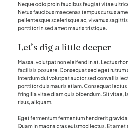
Neque odio proin faucibus feugiat vitae ultrice
Netus faucibus maecenas tempus cursus amet.
pellentesque scelerisque ac, vivamus sagittis
porttitor in sed amet mauris tristique.
Let’s dig a little deeper
Massa, volutpat non eleifend in at. Lectus rhon
facilisis posuere. Consequat sed eget rutrum
Interdum dui volutpat auctor sed convallis lect
porttitor duis mauris etiam. Consequat lectus
fringilla vitae diam quis bibendum. Sit vitae, 
risus, aliquam.
Eget fermentum fermentum hendrerit gravida n
Quam in magna cras euismod lectus. Et amet s