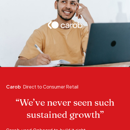
Carob
Direct to Consumer Retail
“We’ve never seen such
sustained growth”