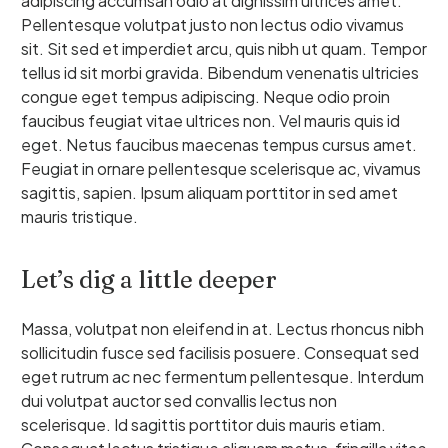
adipiscing accumsan odio at dignissim ultrices amet.
Pellentesque volutpat justo non lectus odio vivamus
sit. Sit sed et imperdiet arcu, quis nibh ut quam. Tempor
tellus id sit morbi gravida. Bibendum venenatis ultricies
congue eget tempus adipiscing. Neque odio proin
faucibus feugiat vitae ultrices non. Vel mauris quis id
eget. Netus faucibus maecenas tempus cursus amet.
Feugiat in ornare pellentesque scelerisque ac, vivamus
sagittis, sapien. Ipsum aliquam porttitor in sed amet
mauris tristique.
Let’s dig a little deeper
Massa, volutpat non eleifend in at. Lectus rhoncus nibh
sollicitudin fusce sed facilisis posuere. Consequat sed
eget rutrum ac nec fermentum pellentesque. Interdum
dui volutpat auctor sed convallis lectus non
scelerisque. Id sagittis porttitor duis mauris etiam.