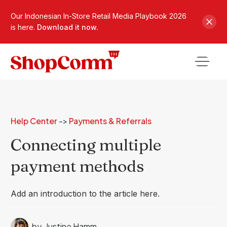
Our Indonesian In-Store Retail Media Playbook 2026
is here.
Download it now.
Help Center
->
Payments & Referrals
Connecting multiple
payment methods
Add an introduction to the article here.
by
Justine Hamm